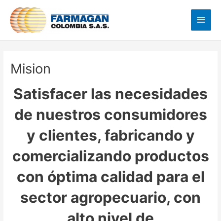
Ir
Men
al
princ
contenido
Mision
Satisfacer las necesidades
de nuestros consumidores
y clientes, fabricando y
comercializando productos
con óptima calidad para el
sector agropecuario, con
alto nivel de